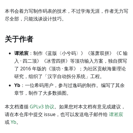
本书会着力写制作码表的技术，不过学海无涯，作者无力写
尽全部，只能浅谈设计技巧。
关于作者
谭淞宸
：制作《蓝版〈小兮码〉》《落萧双拼》《C 输
入 · 四二顶》《冰雪四拼》等顶功输入方案，独自撰写
了 2016 年版的《顶功 · 集萃》；为社区贡献海量理论
研究，组织了「汉字自动拆分系统」工程。
Yb
：一位希码用户，参与过逸码的制作。编写了其余
章节，制作了大多数插图。
本文档遵循
GPLv3 协议
。如果您对本文档有意见或建议，
请在本仓库中提交 issue，也可以发送电子邮件给
谭淞宸
或
Yb
。