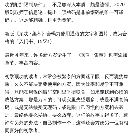
功的附加限制条件」，不足够深入本质，颇是遗憾。2020
版则取师于信息论，提出「顶功码是非前缀码的唯一可译
码」。这足够精确，也更为费解。
新版《顶功 · 集萃》会竭力使用通俗的文字和图片，成为合
格的「入门书」(≧▽≦)
最近 4 年来，许多新方案诞生了，《顶功 · 集萃》也需添加
章节、丰富内容。
初学顶功的读者，常常会被繁杂的方案迷了眼，反而犹犹豫
豫，久久不能决定要使用的方案。因为效率和易学不可兼
得，只能在局促的编码空间里平衡取舍。如果能找到心怡的
成熟方案，那是万幸的；可现实里失望居多，或是不满意简
码，或是无法接受无理码，或是跟自己习惯的方案相去甚
远，最终他要么妥协，要么放弃。这样的故事见得多了。或
许有另外的办法：自己制作一个，这样还会方便另一位有相
同喜好的初学者。